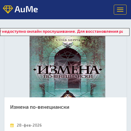
AuMe
Toggl
navig
онлайн прослушивание. Для восстановления работы плеера наж
Измена по-венециански
28-фев-2026