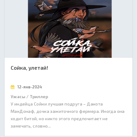
Сойка, улетай!
12-янв-2024
Ужасы / Триллер
У индейца Сойки лучшая подруга – Дакота
МакДонаф, дочка зажиточного фермера. Иногда она
ходит битой, но никто этого предпочитает не
замечать, словно...