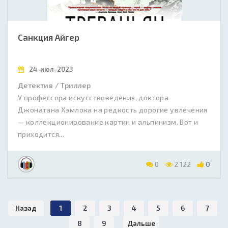
Санкция Айгер
24-июл-2023
Детектив / Триллер
У профессора искусствоведения, доктора
Джонатана Хэмлока на редкость дорогие увлечения
— коллекционирование картин и альпинизм. Вот и
приходится...
0
2 122
0
Назад
1
2
3
4
5
6
7
8
9
Дальше