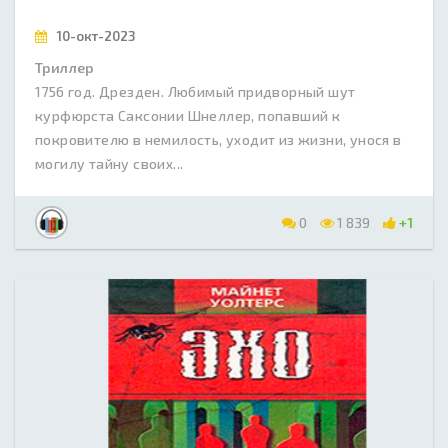
10-окт-2023
Триллер
1756 год. Дрезден. Любимый придворный шут
курфюрста Саксонии Шнеллер, попавший к
покровителю в немилость, уходит из жизни, унося в
могилу тайну своих...
0
1 839
+1