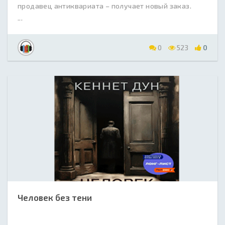
продавец антиквариата – получает новый заказ.
...
0
523
0
Человек без тени