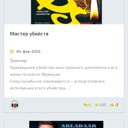
Мастер убийств
04-фев-2026
Триллер
Чудовищное убийство иностранного дипломата и его
жены потрясло Францию.
Спецслужбы не сомневаются — в подготовке и
исполнении этого убийства...
0
495
-1