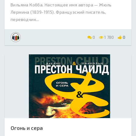
Вильяма Кобба. Настоящее имя автора — Жюль
Лермина (1839-1915). Французский писатель,
переводчик...
0
1 780
0
Огонь и сера