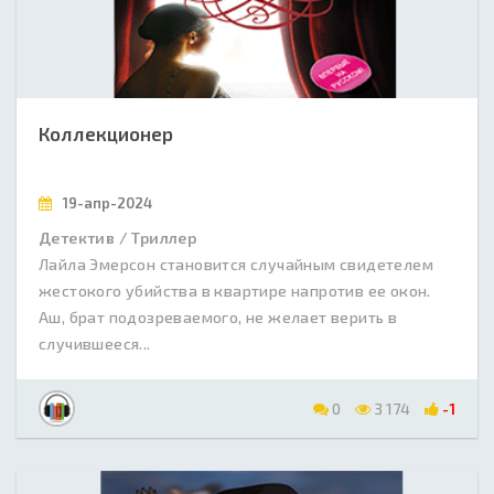
Коллекционер
19-апр-2024
Детектив / Триллер
Лайла Эмерсон становится случайным свидетелем
жестокого убийства в квартире напротив ее окон.
Аш, брат подозреваемого, не желает верить в
случившееся...
0
3 174
-1