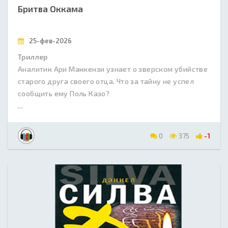
Бритва Оккама
25-фев-2026
Триллер
Аналитик Ари Маккензи узнает о зверском убийстве
старого друга своего отца. Что за тайну не успел
сообщить ему Поль Казо?
...
0
375
-1