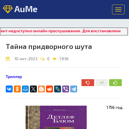
AuMe
Toggl
navig
тупно онлайн прослушивание. Для восстановления работы плеер
Тайна придворного шута
10-окт-2023
0
1 836
Триллер
+1
1756 год.