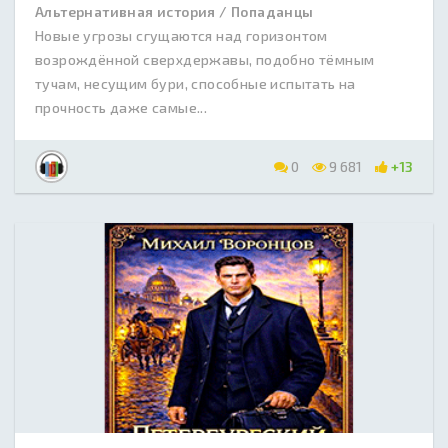
Альтернативная история / Попаданцы
Новые угрозы сгущаются над горизонтом
возрождённой сверхдержавы, подобно тёмным
тучам, несущим бури, способные испытать на
прочность даже самые...
0
9 681
+13