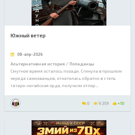
Южный ветер
08-апр-2026
Альтернативная история / Попаданцы
Смутное время осталось позади. Сгинула в прошлом
череда самозванцев, откатилась обратно в степь
татаро-ногайская орда, получили отпор...
0
9 259
+10