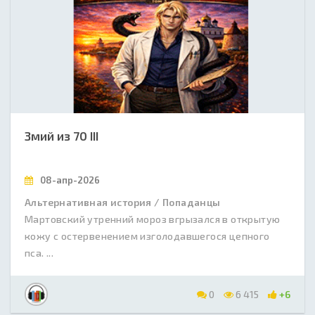
Змий из 70 III
08-апр-2026
Альтернативная история / Попаданцы
Мартовский утренний мороз вгрызался в открытую
кожу с остервенением изголодавшегося цепного
пса. ...
0
6 415
+6