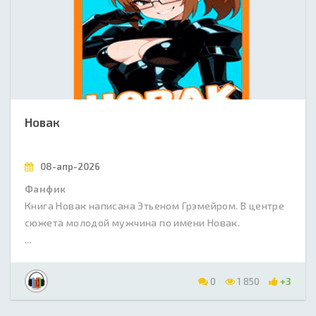
Новак
08-апр-2026
Фанфик
Книга Новак написана Этьеном Грэмейром. В центре
сюжета молодой мужчина по имени Новак.
...
0
1 850
+3