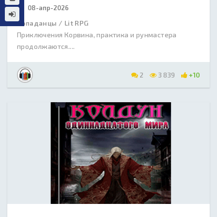
08-апр-2026
Попаданцы / Lit RPG
Приключения Корвина, практика и рунмастера
продолжаются....
2
3 839
+10