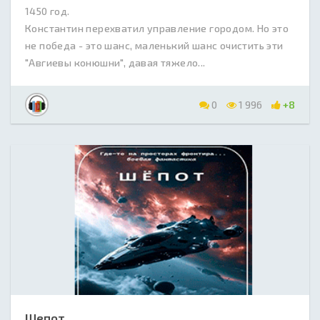
1450 год.
Константин перехватил управление городом. Но это
не победа - это шанс, маленький шанс очистить эти
"Авгиевы конюшни", давая тяжело...
0
1 996
+8
Шепот