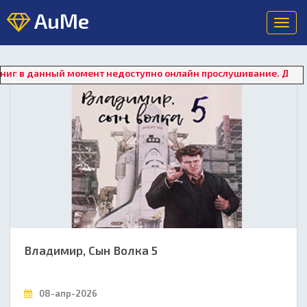
AuMe
Toggl
navig
ный момент недоступно онлайн прослушивание. Для восстановл
Владимир, Сын Волка 5
08-апр-2026