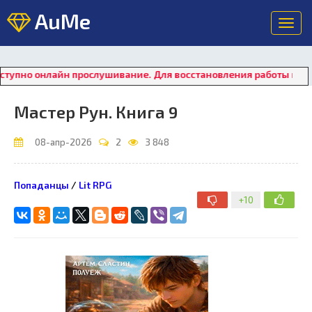
AuMe
Toggl
navig
айн прослушивание. Для восстановления работы плеера нажмит
Мастер Рун. Книга 9
08-апр-2026
2
3 848
Попаданцы
/
Lit RPG
+10