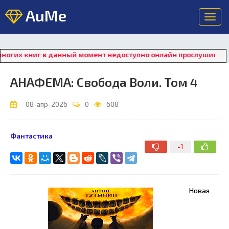
AuMe
Toggl
navig
иг в данный момент недоступно онлайн прослушивание. Для во
АНАФЕМА: Свобода Воли. Том 4
08-апр-2026
0
608
Фантастика
-1
Новая