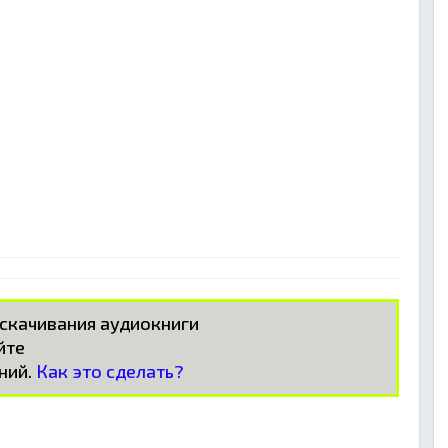
 скачивания аудиокниги
айте
ний.
Как это сделать?