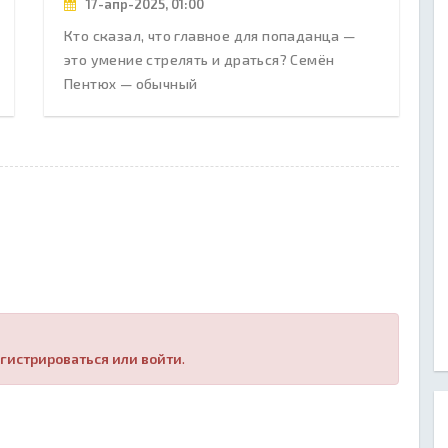
17-апр-2025, 01:00
Кто сказал, что главное для попаданца —
это умение стрелять и драться? Семён
Пентюх — обычный
гистрироваться или войти
.