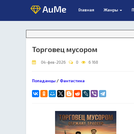
AuMe
Главная
Жанры
П
Торговец мусором
04-фев-2026
0
6 168
Попаданцы
/
Фантастика