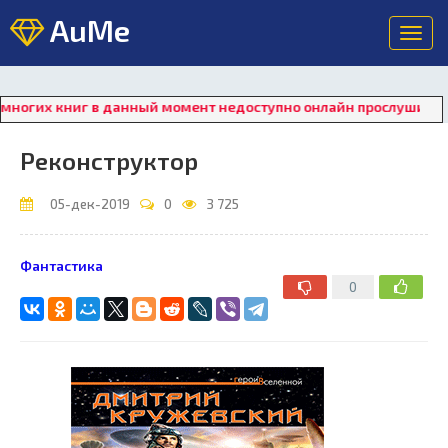
AuMe
Toggl
navig
гих книг в данный момент недоступно онлайн прослушивание. 
Реконструктор
05-дек-2019
0
3 725
Фантастика
0