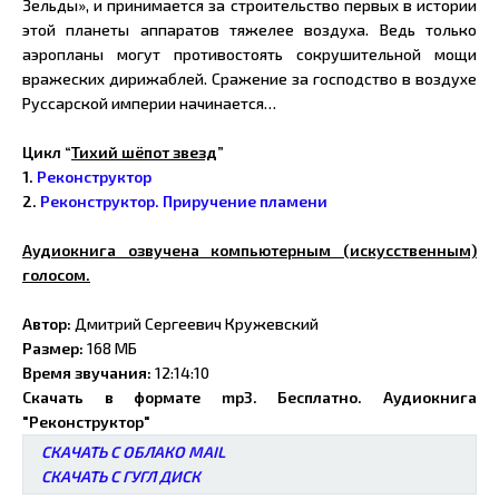
Зельды», и принимается за строительство первых в истории
этой планеты аппаратов тяжелее воздуха. Ведь только
аэропланы могут противостоять сокрушительной мощи
вражеских дирижаблей. Сражение за господство в воздухе
Руссарской империи начинается…
Цикл “
Тихий шёпот звезд
”
1.
Реконструктор
2.
Реконструктор. Приручение пламени
Аудиокнига озвучена компьютерным (искусственным)
голосом.
Автор:
Дмитрий Сергеевич Кружевский
Размер:
168 МБ
Время звучания:
12:14:10
Скачать в формате mp3. Бесплатно. Аудиокнига
"Реконструктор"
СКАЧАТЬ С ОБЛАКО MAIL
СКАЧАТЬ С ГУГЛ ДИСК