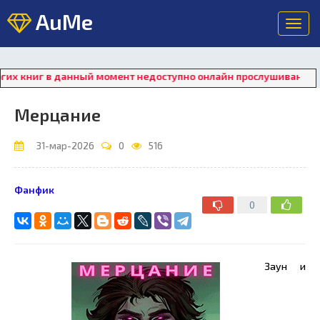
AuMe
Toggl
navig
ниг в данный момент недоступно онлайн прослушивание. Для в
Мерцание
31-мар-2026
0
516
Фанфик
0
Заун и