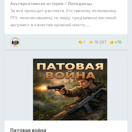
Альтернативная история / Попаданцы
За все приходит расплата. Отставному полковнику
ГРУ, поколесившему по миру, предъявили весомый
аргумент в качестве кровной мести. ...
1
70 297
+70
Патовая война