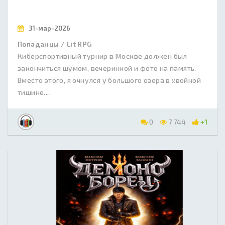
31-мар-2026
Попаданцы / Lit RPG
Киберспортивный турнир в Москве должен был
закончиться шумом, вечеринкой и фото на память.
Вместо этого, я очнулся у большого озера в хвойной
тишине....
0
7 744
+1