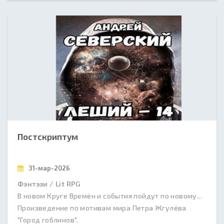
Постскриптум
31-мар-2026
Фэнтэзи / Lit RPG
В новом Круге Времён и события пойдут по новому...
Произведение по мотивам мира Петра Жгулёва
"Город гоблинов".