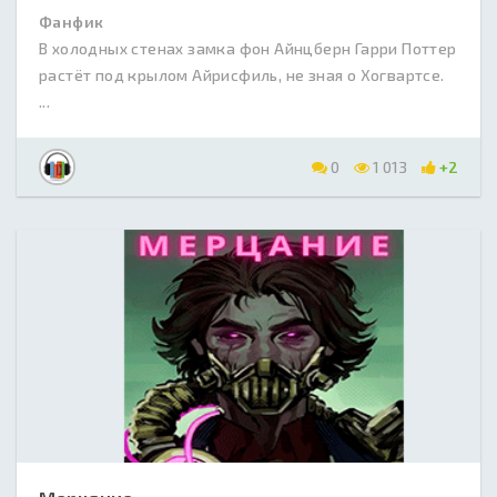
Фанфик
В холодных стенах замка фон Айнцберн Гарри Поттер
растёт под крылом Айрисфиль, не зная о Хогвартсе.
...
0
1 013
+2