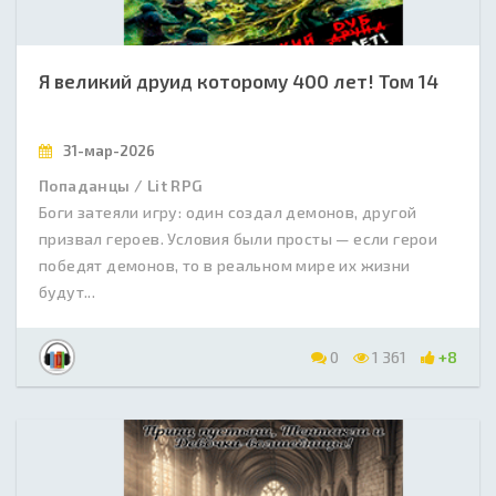
Я великий друид которому 400 лет! Том 14
31-мар-2026
Попаданцы / Lit RPG
Боги затеяли игру: один создал демонов, другой
призвал героев. Условия были просты — если герои
победят демонов, то в реальном мире их жизни
будут...
0
1 361
+8