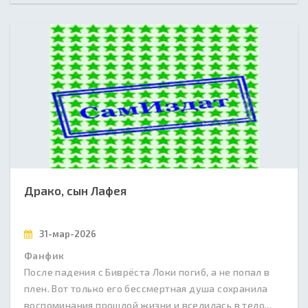
Драко, сын Лафея
31-мар-2026
Фанфик
После падения с Биврёста Локи погиб, а не попал в
плен. Вот только его бессмертная душа сохранила
воспоминания прошлой жизни и вселилась в тело...