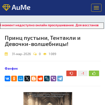
AuMe
Toggl
navig
недоступно онлайн прослушивание. Для восстановления работы 
Принц пустыни, Тентакли и
Девочки-волшебницы!
31-мар-2026
0
1 089
Фанфик
-1