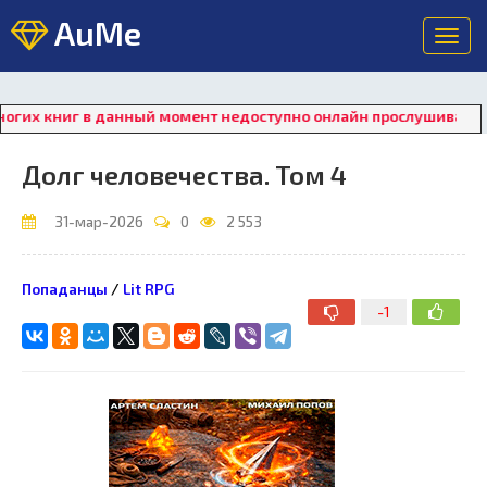
AuMe
Toggl
navig
книг в данный момент недоступно онлайн прослушивание. Для 
Долг человечества. Том 4
31-мар-2026
0
2 553
Попаданцы
/
Lit RPG
-1