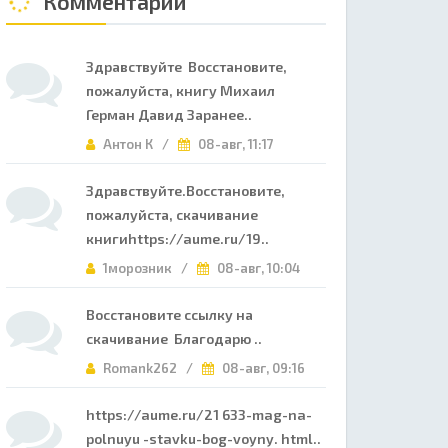
Комментарии
Здравствуйте Восстановите,
пожалуйста, книгу Михаил
Герман Давид Заранее..
Антон К /
08-авг, 11:17
Здравствуйте.Восстановите,
пожалуйста, скачивание
книгиhttps://aume.ru/19..
1морозник /
08-авг, 10:04
Восстановите ссылку на
скачивание Благодарю ..
Romank262 /
08-авг, 09:16
https://aume.ru/21 633-mag-na-
polnuyu -stavku-bog-voyny. html..