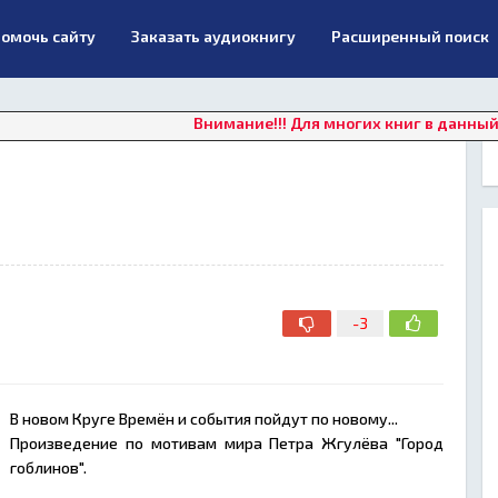
омочь сайту
Заказать аудиокнигу
Расширенный поиск
Внимание!!! Для многих книг в данный момент
-3
В новом Круге Времён и события пойдут по новому...
Произведение по мотивам мира Петра Жгулёва "Город
гоблинов".