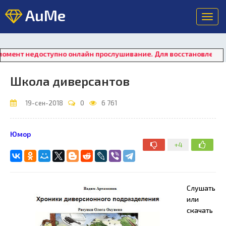
AuMe
Toggl
navig
доступно онлайн прослушивание. Для восстановления работы п
Школа диверсантов
19-сен-2018
0
6 761
Юмор
+4
Слушать
или
скачать