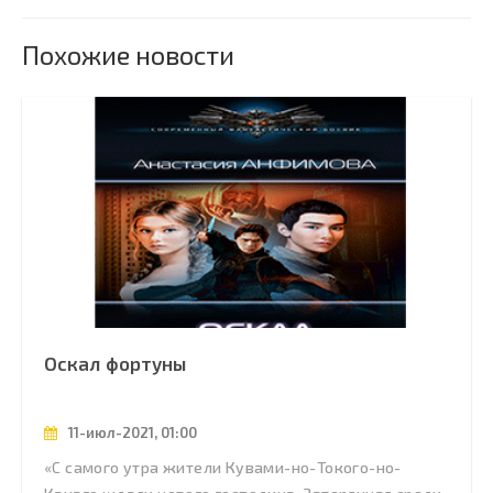
Похожие новости
Оскал фортуны
11-июл-2021, 01:00
«С самого утра жители Кувами-но-Токого-но-