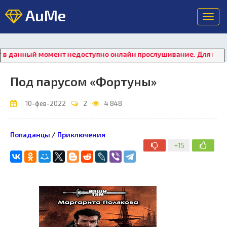
AuMe
Toggl
navig
нный момент недоступно онлайн прослушивание. Для восстановл
Под парусом «Фортуны»
10-фев-2022
2
4 848
Попаданцы
/
Приключения
+15