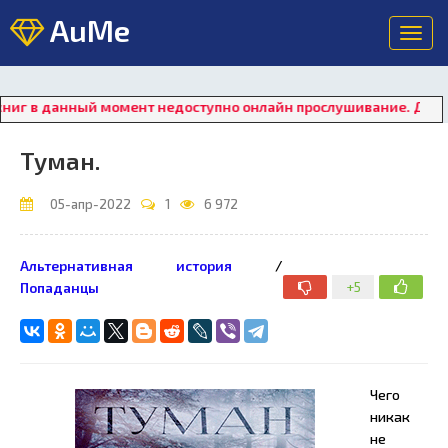
AuMe
Toggl
navig
в данный момент недоступно онлайн прослушивание. Для восста
Туман.
05-апр-2022
1
6 972
Альтернативная история
/
+5
Попаданцы
Чего
никак
не