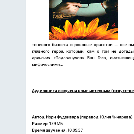
теневого бизнеса и роковые красотки — все п
главного героя, который, сам о том не догад
арльских «Подсолнухов» Ван Гога, оказыва
мифическими…
Аудиокнига озвучена компьютерным (искусстве
Автор:
Иори Фудзивара (перевод: Юлия Чинарева)
Размер:
139 МБ
Время звучания:
10:09:57