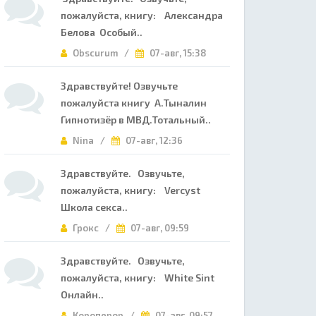
пожалуйста, книгу: Александра
Белова Особый..
Obscurum /
07-авг, 15:38
Здравствуйте! Озвучьте
пожалуйста книгу А.Тыналин
Гипнотизёр в МВД.Тотальный..
Nina /
07-авг, 12:36
Здравствуйте. Озвучьте,
пожалуйста, книгу: Vercyst
Школа секса..
Грокс /
07-авг, 09:59
Здравствуйте. Озвучьте,
пожалуйста, книгу: White Sint
Онлайн..
Короперор /
07-авг, 09:57