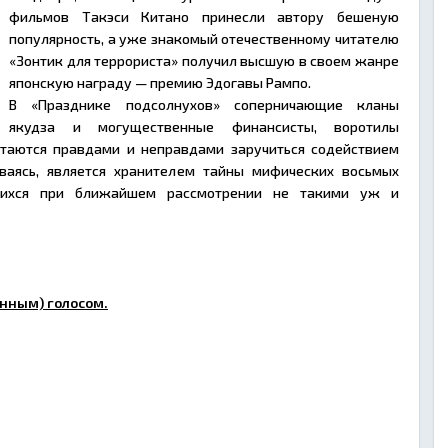
фильмов Такэси Китано принесли автору бешеную
популярность, а уже знакомый отечественному читателю
«Зонтик для террориста» получил высшую в своем жанре
японскую награду — премию Эдогавы Рампо.
В «Празднике подсолнухов» соперничающие кланы
якудза и могущественные финансисты, воротилы
ытаются правдами и неправдами заручиться содействием
ываясь, является хранителем тайны мифических восьмых
ющихся при ближайшем рассмотрении не такими уж и
нным) голосом.