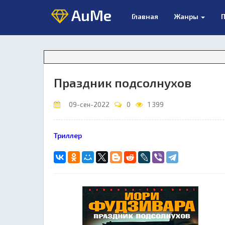
AuMe
Главная
Жанры
П
Праздник подсолнухов
09-сен-2022
0
1 399
Триллер