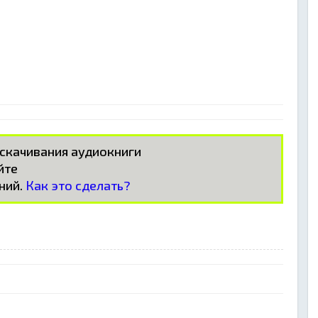
 скачивания аудиокниги
айте
ний.
Как это сделать?