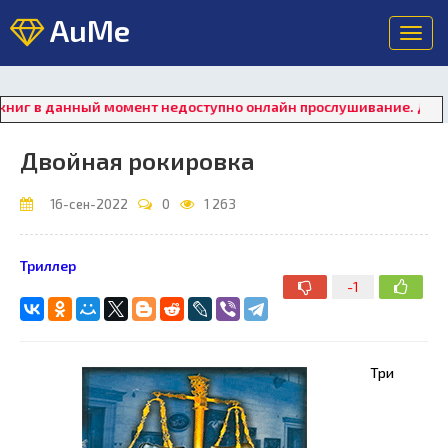
AuMe
Toggl
navig
в данный момент недоступно онлайн прослушивание. Для восст
Двойная рокировка
16-сен-2022
0
1 263
Триллер
-1
Три