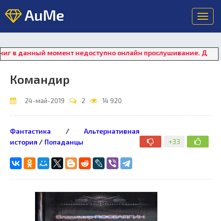
AuMe
Toggl
navig
 данный момент недоступно онлайн прослушивание. Для восста
Командир
24-май-2019
2
14 920
Фантастика
/
Альтернативная
+33
история
/
Попаданцы