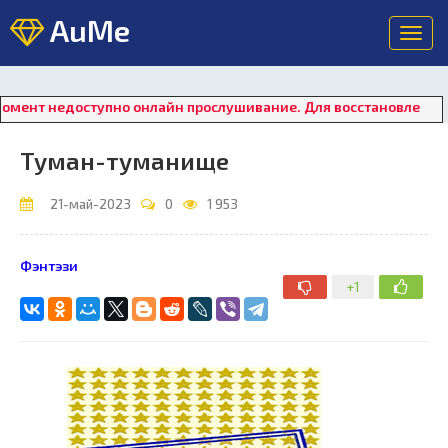
AuMe
Toggl
navig
доступно онлайн прослушивание. Для восстановления работы п
Туман-туманище
21-май-2023
0
1 953
Фэнтэзи
+1