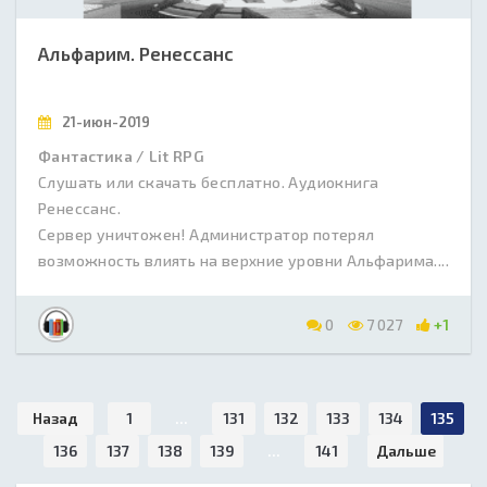
Альфарим. Ренессанс
21-июн-2019
Фантастика / Lit RPG
Слушать или скачать бесплатно. Аудиокнига
Ренессанс.
Сервер уничтожен! Администратор потерял
возможность влиять на верхние уровни Альфарима....
0
7 027
+1
Назад
1
...
131
132
133
134
135
136
137
138
139
...
141
Дальше