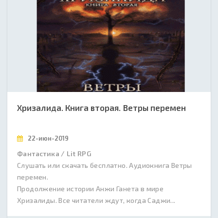
Хризалида. Книга вторая. Ветры перемен
22-июн-2019
Фантастика / Lit RPG
Слушать или скачать бесплатно. Аудиокнига Ветры
перемен.
Продолжение истории Анжи Ганета в мире
Хризалиды. Все читатели ждут, когда Саджи...