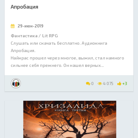
Апробация
29-июн-2019
Фантастика / Lit RPG
Слушать или скачать бесплатно. Аудиокнига
Апробация.
Найкрас прошел через многое, выжил, стал намного
сильнее себя прежнего. Он нашел верных...
0
4 075
+3