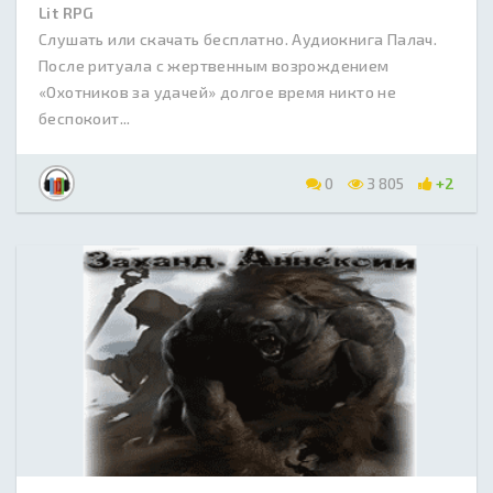
Lit RPG
Слушать или скачать бесплатно. Аудиокнига Палач.
После ритуала с жертвенным возрождением
«Охотников за удачей» долгое время никто не
беспокоит...
0
3 805
+2