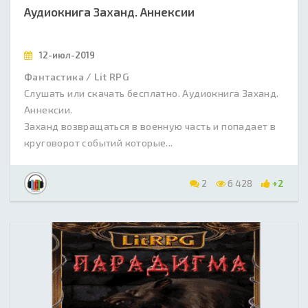
Аудиокнига Заханд. Аннексии
12-июл-2019
Фантастика / Lit RPG
Слушать или скачать бесплатно. Аудиокнига Заханд.
Аннексии.
Заханд возвращаться в военную часть и попадает в
круговорот событий которые...
2
6 428
+2