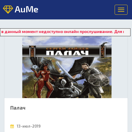
AuMe
Toggl
navig
момент недоступно онлайн прослушивание. Для восстановления 
Палач
13-июл-2019