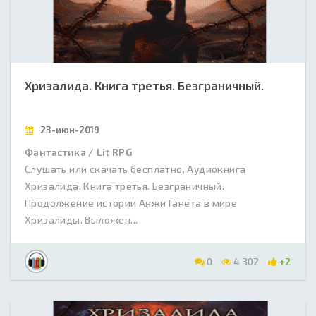
Хризалида. Книга третья. Безграничный.
23-июн-2019
Фантастика / Lit RPG
Слушать или скачать бесплатно. Аудиокнига
Хризалида. Книга третья. Безграничный.
Продолжение истории Анжи Ганета в мире
Хризалиды. Выложен...
0
4 302
+2