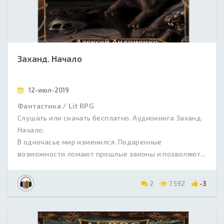
Заханд. Начало
12-июл-2019
Фантастика / Lit RPG
Слушать или скачать бесплатно. Аудиокнига Заханд.
Начало.
В одночасье мир изменился. Подаренные
возможности ломают прошлые законы и позволяют...
2
7 592
-3