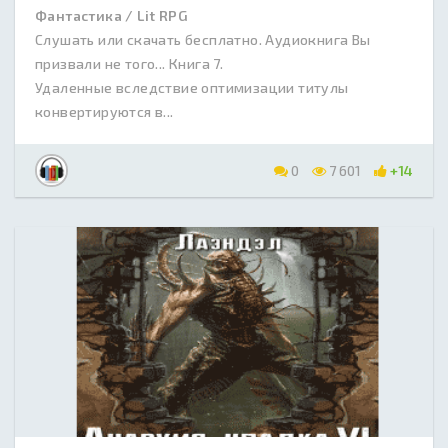
Фантастика / Lit RPG
Слушать или скачать бесплатно. Аудиокнига Вы
призвали не того... Книга 7.
Удаленные вследствие оптимизации титулы
конвертируются в...
0
7 601
+14