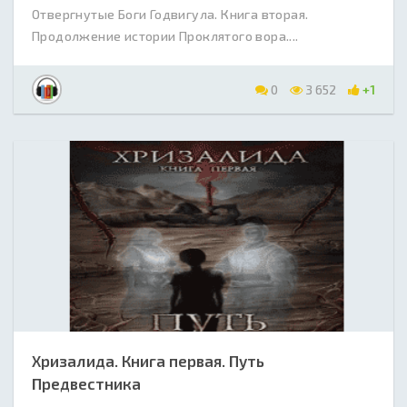
Отвергнутые Боги Годвигула. Книга вторая.
Продолжение истории Проклятого вора....
0
3 652
+1
Хризалида. Книга первая. Путь
Предвестника