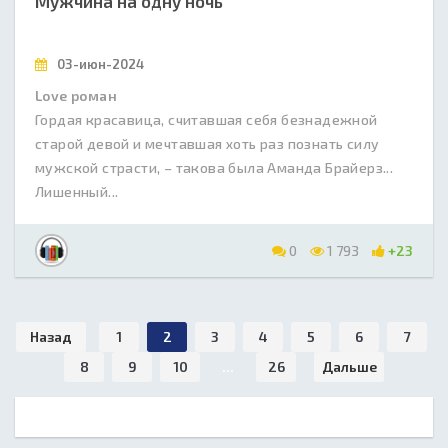
Мужчина на одну ночь
03-июн-2024
Love роман
Гордая красавица, считавшая себя безнадежной
старой девой и мечтавшая хоть раз познать силу
мужской страсти, – такова была Аманда Брайерз...
Лишенный...
0
1 793
+23
Назад
1
2
3
4
5
6
7
8
9
10
...
26
Дальше