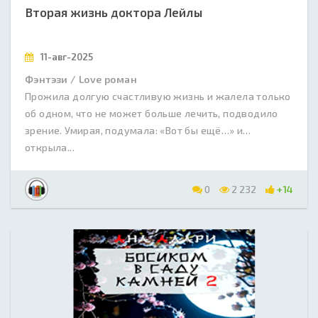
Вторая жизнь доктора Лейлы
11-авг-2025
Фэнтэзи / Love роман
Прожила долгую счастливую жизнь и жалела только
об одном, что не может больше лечить, подводило
зрение. Умирая, подумала: «Вот бы ещё…» и…
открыла...
0
2 232
+14