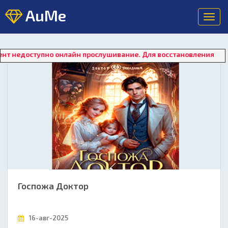
AuMe
Toggl
navig
но онлайн прослушивание. Для восстановления работы плеера н
Госпожа Доктор
16-авг-2025