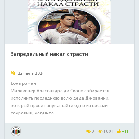
Запредельный накал страсти
22-июн-2024
Love роман
Миллионер Алессандро ди Сионе собирается
исполнить последнюю волю деда Джованни,
который просит внука найти одно из восьми
сокровищ, когда‑то...
0
1 601
+11