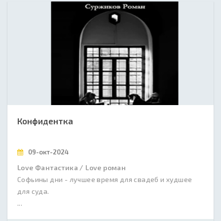
Конфидентка
09-окт-2024
Love Фантастика / Love роман
Софьины дни - лучшее время для свадеб и худшее
для суда.
...