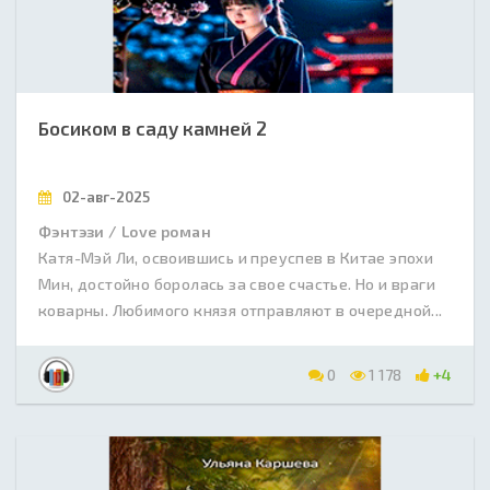
Босиком в саду камней 2
02-авг-2025
Фэнтэзи / Love роман
Катя-Мэй Ли, освоившись и преуспев в Китае эпохи
Мин, достойно боролась за свое счастье. Но и враги
коварны. Любимого князя отправляют в очередной...
0
1 178
+4