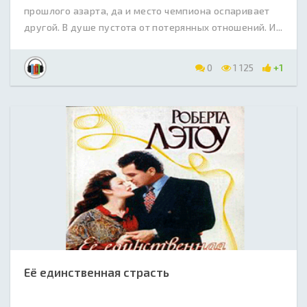
прошлого азарта, да и место чемпиона оспаривает
другой. В душе пустота от потерянных отношений. И...
0
1 125
+1
Её единственная страсть