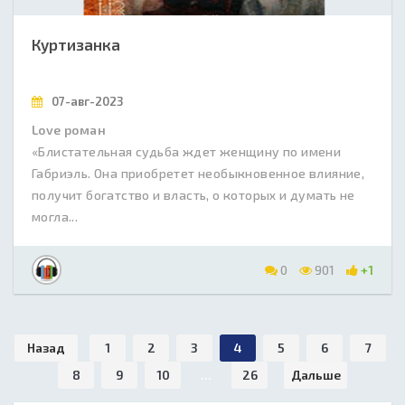
Куртизанка
07-авг-2023
Love роман
«Блистательная судьба ждет женщину по имени
Габриэль. Она приобретет необыкновенное влияние,
получит богатство и власть, о которых и думать не
могла...
0
901
+1
Назад
1
2
3
4
5
6
7
8
9
10
...
26
Дальше