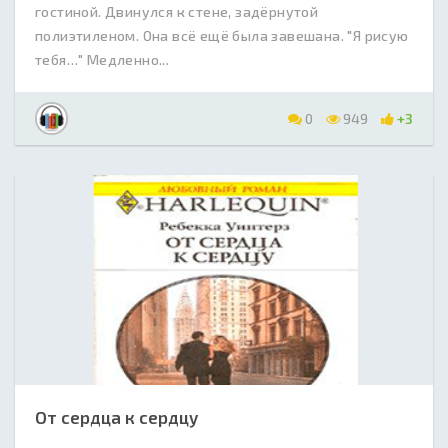
гостиной. Двинулся к стене, задёрнутой
полиэтиленом. Она всё ещё была завешана. "Я рисую
тебя…" Медленно...
0
949
+3
От сердца к сердцу