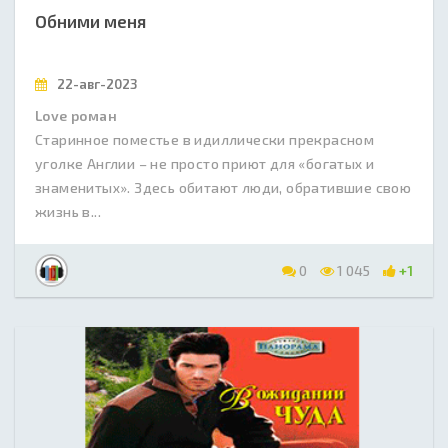
Обними меня
22-авг-2023
Love роман
Старинное поместье в идиллически прекрасном
уголке Англии – не просто приют для «богатых и
знаменитых». Здесь обитают люди, обратившие свою
жизнь в...
0
1 045
+1