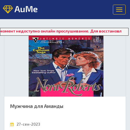
AuMe
Toggl
navig
ступно онлайн прослушивание. Для восстановления работы плее
Мужчина для Аманды
27-сен-2023