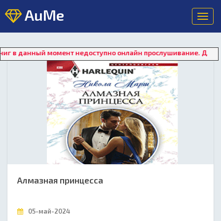
AuMe
Toggl
navig
й момент недоступно онлайн прослушивание. Для восстановлени
Алмазная принцесса
05-май-2024