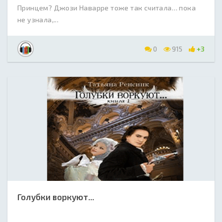
Принцем? Джози Наварре тоже так считала… пока
не узнала,...
0
915
+3
Голубки воркуют...