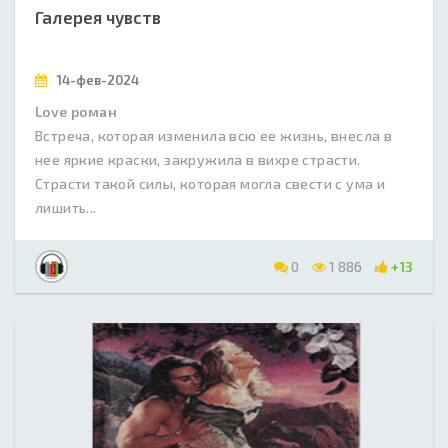
Галерея чувств
14-фев-2024
Love роман
Встреча, которая изменила всю ее жизнь, внесла в
нее яркие краски, закружила в вихре страсти.
Страсти такой силы, которая могла свести с ума и
лишить...
0
1 886
+13