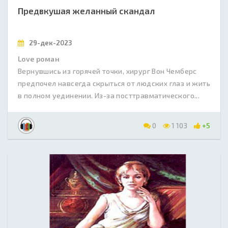
Предвкушая желанный скандал
29-дек-2023
Love роман
Вернувшись из горячей точки, хирург Вон Чемберс
предпочел навсегда скрыться от людских глаз и жить
в полном уединении. Из-за посттравматического...
0
1 103
+5