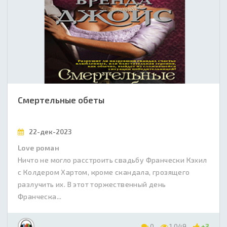
Смертельные обеты
22-дек-2023
Love роман
Ничто не могло расстроить свадьбу Франчески Кэхил
с Колдером Хартом, кроме скандала, грозящего
разлучить их. В этот торжественный день
Франческа...
0
1 049
+3