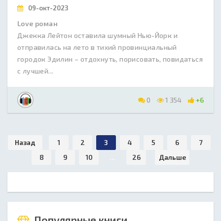
09-окт-2023
Love роман
Джекка Лейтон оставила шумный Нью-Йорк и
отправилась на лето в тихий провинциальный
городок Эдилин – отдохнуть, порисовать, повидаться
с лучшей...
0
1 354
+6
Назад
1
2
3
4
5
6
7
8
9
10
...
26
Дальше
Популярные книги