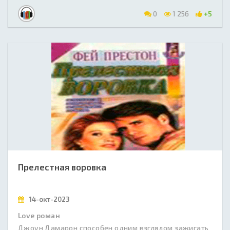
0
1 256
+5
Прелестная воровка
14-окт-2023
Love роман
Джоун Дамарон способен одним взглядом зажигать